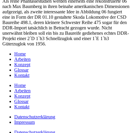
Als reine Phantasiestudien werden einerseits eine rekonstruierte 06
nach Max Baumberg in ihren beinahe amerikanischen Dimensionen
aufgezeigt, als zweite interessante Idee in Abbildung 06 fungiert
eine in Form der DR 01.10 gestaltete Skoda Lokomotive der CSD
Baureihe 498.1, deren kleinere Schwester Reihe 475 sogar für den
DDR-Import tatsächlich in Betracht gezogen wurde. Nicht
unerwähnt bleiben soll ein bis zu Baureife gediehenes echtes DDR-
Projekt einer 2`D 1`h3 Schnellzuglok und einer 1`E 1`h3
Güterzuglok von 1956.
Home
Arbeiten
Konzept
Glossar
Kontakt
Home
Arbeiten
Konzept
Glossar
Kontakt
Datenschutzerklärung
Impressum
Datenschutzerklärung