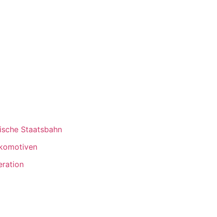
ische Staatsbahn
okomotiven
ration