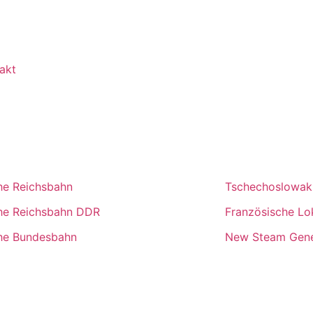
akt
he Reichsbahn
Tschechoslowak
he Reichsbahn DDR
Französische L
he Bundesbahn
New Steam Gene